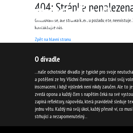
404: Stránka nenalezen
Omlouvám se, ale stránka kterou požadujete, neexistuje. Z
kontaktujte nás.
Zpět na hlavní stranu
O divadle
…naše ochotnické divadlo je typické pro svoje neutucha
a potěšení ze hry. Všichni členové divadla tráví svůj vo
inscenacemi, i když výsledek není nikdy zaručen. Ale to j
zvedá opona a každý člen s napětím čeká na své vystoup
zapíná reflektory, nápověda, která pravidelně sleduje tex
jednu větu. Každý má svůj úkol, každý přesně ví, co musí
strhující a nezapomenutelný…