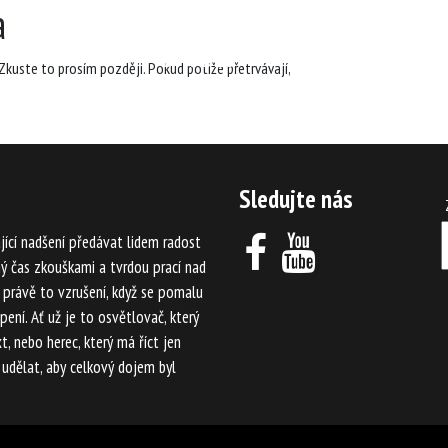
a
DIVADLO
INSCENACE
kuste to prosím později. Pokud potíže přetrvávají,
Sledujte nás
jící nadšení předávat lidem radost
lný čas zkouškami a tvrdou prací nad
e právě to vzrušení, když se pomalu
ení. Ať už je to osvětlovač, který
t, nebo herec, který má říct jen
 udělat, aby celkový dojem byl