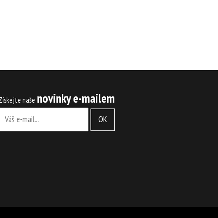
Přihlásit
Youtube
Facebook
SETKÁNÍ S DŮCHODCI
KONTAKT
novinky e-mailem
Získejte naše
OK