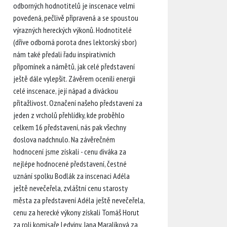
odborných hodnotitelů je inscenace velmi
povedená, pečlivě připravená a se spoustou
výrazných hereckých výkonů. Hodnotitelé
(dříve odborná porota dnes lektorský sbor)
nám také předali řadu inspirativních
připomínek a námětů, jak celé představení
ještě dále vylepšit. Závěrem ocenili energii
celé inscenace, její nápad a diváckou
přitažlivost. Označení našeho představení za
jeden z vrcholů přehlídky, kde proběhlo
celkem 16 představení, nás pak všechny
doslova nadchnulo. Na závěrečném
hodnocení jsme získali - cenu diváka za
nejlépe hodnocené představení, čestné
uznání spolku Bodlák za inscenaci Adéla
ještě nevečeřela, zvláštní cenu starosty
města za představení Adéla ještě nevečeřela,
cenu za herecké výkony získali Tomáš Horut
za roli komisaře Ledviny, Jana Maralíková za