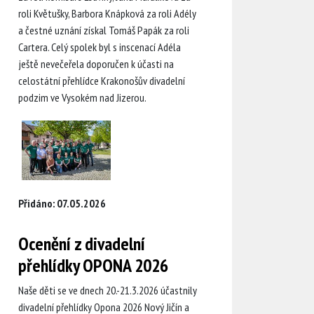
roli Květušky, Barbora Knápková za roli Adély
a čestné uznání získal Tomáš Papák za roli
Cartera. Celý spolek byl s inscenací Adéla
ještě nevečeřela doporučen k účasti na
celostátní přehlídce Krakonošův divadelní
podzim ve Vysokém nad Jizerou.
Přidáno: 07.05.2026
Ocenění z divadelní
přehlídky OPONA 2026
Naše děti se ve dnech 20.-21.3.2026 účastnily
divadelní přehlídky Opona 2026 Nový Jičín a