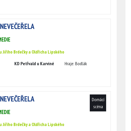
 NEVEČEŘELA
EDIE
u Jiřího Brdečky a Oldřicha Lipského
KD Petřvald u Karviné
Hraje: Bodlák
 NEVEČEŘELA
Domácí
scéna
EDIE
u Jiřího Brdečky a Oldřicha Lipského