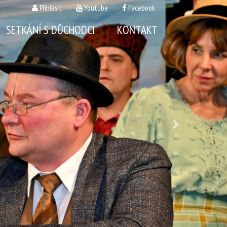
Přihlásit
Youtube
Facebook
SETKÁNÍ S DŮCHODCI
KONTAKT
Next