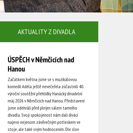
AKTUALITY Z DIVADLA
ÚSPĚCH v Němčicích nad
Hanou
Začátkem května jsme se s muzikálovou
komedií Adéla ještě nevečeřela zúčastnili 40.
výroční soutěžní přehlídky Hanácký divadelní
máj 2026 v Němčicích nad Hanou. Představení
jsme odehráli před plným sálem tamního
divadla. Svoji spokojenost nám dali diváci
najevo nejenom závěrečným potleskem ve
stoje, ale také svým hodnocením. Dle slov