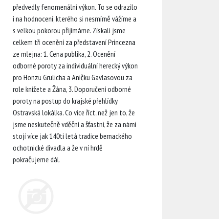
předvedly fenomenální výkon. To se odrazilo
i na hodnocení, kterého si nesmírně vážíme a
s velkou pokorou přijímáme. Získali jsme
celkem tři ocenění za představení Princezna
ze mlejna: 1. Cena publika, 2. Ocenění
odborné poroty za individuální herecký výkon
pro Honzu Grulicha a Aničku Gavlasovou za
role knížete a Žána, 3. Doporučení odborné
poroty na postup do krajské přehlídky
Ostravská lokálka. Co více říct, než jen to, že
jsme neskutečně vděční a šťastni, že za námi
stojí více jak 140ti letá tradice bernackého
ochotnické divadla a že v ní hrdě
pokračujeme dál.