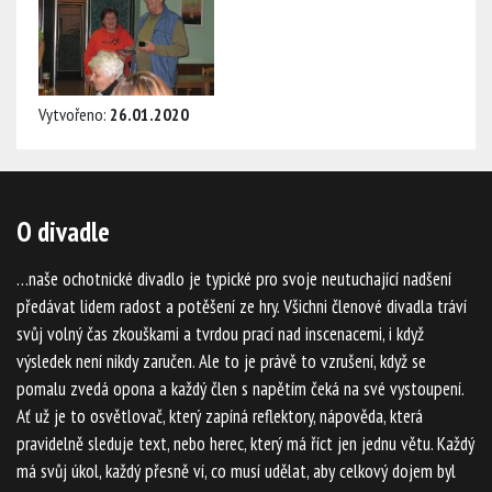
Vytvořeno:
26.01.2020
O divadle
…naše ochotnické divadlo je typické pro svoje neutuchající nadšení
předávat lidem radost a potěšení ze hry. Všichni členové divadla tráví
svůj volný čas zkouškami a tvrdou prací nad inscenacemi, i když
výsledek není nikdy zaručen. Ale to je právě to vzrušení, když se
pomalu zvedá opona a každý člen s napětím čeká na své vystoupení.
Ať už je to osvětlovač, který zapíná reflektory, nápověda, která
pravidelně sleduje text, nebo herec, který má říct jen jednu větu. Každý
má svůj úkol, každý přesně ví, co musí udělat, aby celkový dojem byl