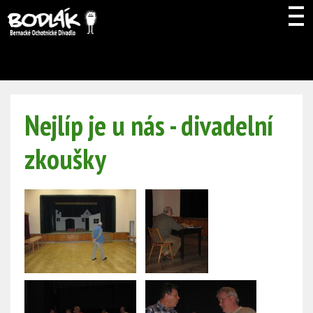
Nejlíp je u nás - divadelní
zkoušky